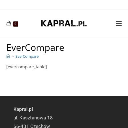
0
EverCompare
>
EverCompare
[evercompare_table]
Kapral.pl
ul. Kasztanowa 18
66-431 Czechów