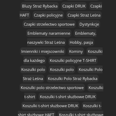
Bluzy Straż Rybacka
Czapki DRUK
Czapki
HAFT
Czapki policyjne
Czapki Straż Leśna
Czapki strzelectwo sportowe
Dystynkcje
Emblematy naramienne
Emblematy,
naszywki Straż Leśna
Hobby, pasja
Imienniki i miejscowniki
Kominy
Koszulki
dla każdego
Koszulki policyjne T-SHIRT
Koszulki polo
Koszulki polo
Koszulki Polo
Straż Leśna
Koszulki Polo Straż Rybacka
Koszulki polo strzelectwo sportowe
Koszulki
t-shirt
Koszulki t-shirt służbowe DRUK
Koszulki t-shirt służbowe DRUK
Koszulki t-
shirt służbowe HAFT
Koszulki t-shirt służbowe