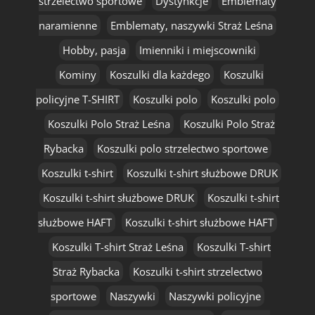
strzelectwo sportowe
Dystynkcje
Emblematy
naramienne
Emblematy, naszywki Straż Leśna
Hobby, pasja
Imienniki i miejscowniki
Kominy
Koszulki dla każdego
Koszulki
policyjne T-SHIRT
Koszulki polo
Koszulki polo
Koszulki Polo Straż Leśna
Koszulki Polo Straż
Rybacka
Koszulki polo strzelectwo sportowe
Koszulki t-shirt
Koszulki t-shirt służbowe DRUK
Koszulki t-shirt służbowe DRUK
Koszulki t-shirt
służbowe HAFT
Koszulki t-shirt służbowe HAFT
Koszulki T-shirt Straż Leśna
Koszulki T-shirt
Straż Rybacka
Koszulki t-shirt strzelectwo
sportowe
Naszywki
Naszywki policyjne