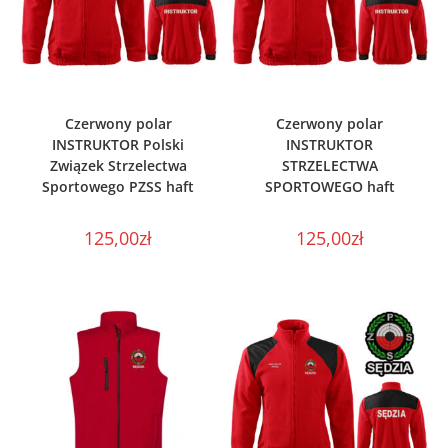
WYBIERZ OPCJE
WYBIERZ OPCJE
Czerwony polar
Czerwony polar
INSTRUKTOR Polski
INSTRUKTOR
Związek Strzelectwa
STRZELECTWA
Sportowego PZSS haft
SPORTOWEGO haft
125,00
zł
125,00
zł