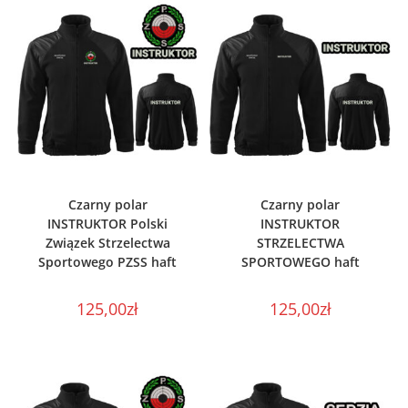
WYBIERZ OPCJE
WYBIERZ OPCJE
Czarny polar
Czarny polar
INSTRUKTOR Polski
INSTRUKTOR
Związek Strzelectwa
STRZELECTWA
Sportowego PZSS haft
SPORTOWEGO haft
125,00
zł
125,00
zł