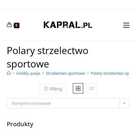
0
Polary strzelectwo
sportowe
>
Hobby, pasja
>
Strzelectwo sportowe
>
Polary strzelectwo spor
Filtruj
Domyślne sortowanie
Produkty