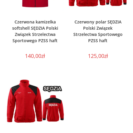
WYBIERZ OPCJE
WYBIERZ OPCJE
Czerwona kamizelka
Czerwony polar SĘDZIA
softshell SĘDZIA Polski
Polski Związek
Związek Strzelectwa
Strzelectwa Sportowego
Sportowego PZSS haft
PZSS haft
140,00
zł
125,00
zł