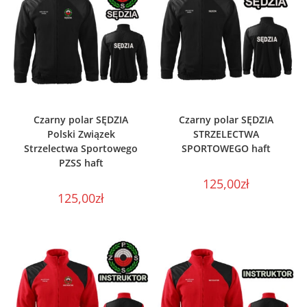
WYBIERZ OPCJE
WYBIERZ OPCJE
Czarny polar SĘDZIA
Czarny polar SĘDZIA
Polski Związek
STRZELECTWA
Strzelectwa Sportowego
SPORTOWEGO haft
PZSS haft
125,00
zł
125,00
zł