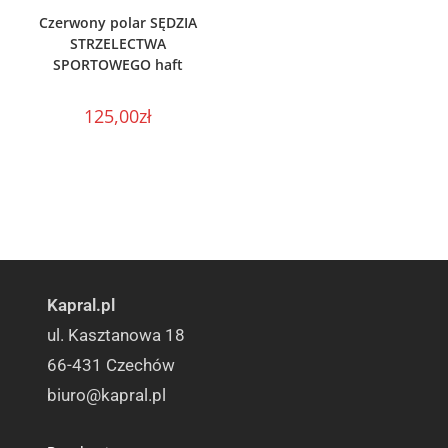
WYBIERZ OPCJE
Czerwony polar SĘDZIA
STRZELECTWA
SPORTOWEGO haft
125,00
zł
Kapral.pl
ul. Kasztanowa 18
66-431 Czechów
biuro@kapral.pl