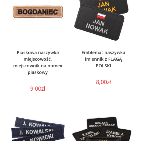
WYBIERZ OPCJE
WYBIERZ OPCJE
Piaskowa naszywka
Emblemat naszywka
miejscowość,
imiennik z FLAGĄ
miejscownik na nomex
POLSKI
piaskowy
8,00
zł
9,00
zł