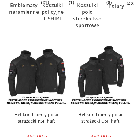
(21)
(1)
(8)
(23)
Emblematy
Koszulki
Koszulki
Polary
naramienne
policyjne
polo
T-SHIRT
strzelectwo
sportowe
WYBIERZ OPCJE
WYBIERZ OPCJE
Helikon Liberty polar
Helikon Liberty polar
strażacki PSP haft
strażacki OSP haft
360,00
zł
360,00
zł