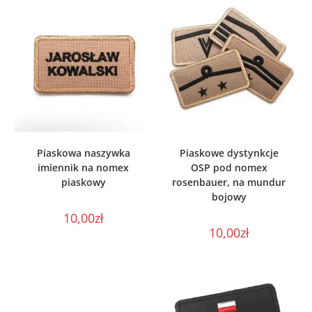
WYBIERZ OPCJE
WYBIERZ OPCJE
Piaskowa naszywka
Piaskowe dystynkcje
imiennik na nomex
OSP pod nomex
piaskowy
rosenbauer, na mundur
bojowy
10,00
zł
10,00
zł