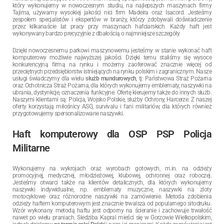
który wykonujemy w nowoczesnym studiu, na najlepszych maszynach firmy
Tajima, używamy wysokiej jakości nici firm Madeira oraz Isacord. Jesteśmy
zespołem specjalistów i ekspertów w branży, którzy zdobywali doświadczenie
przez kilkanaście lat pracy przy maszynach hafciarskich. Każdy haft jest
wykonywany bardzo precyzyjnie z dbałością o najmniejsze szczegóły.
Dzięki nowoczesnemu parkowi maszynowemu jesteśmy w stanie wykonać haft
komputerowy możliwie najwyższej jakości. Dzięki temu staliśmy się wysoce
konkurencyjną firmą na rynku i możemy zaoferować znacznie więcej od
przeciętnych przedsiębiorstw istniejących na rynku polskim i zagranicznym. Nasze
usługi świadczymy dla wielu
służb mundurowych
, tj: Państwowa Straż Pożarna
oraz Ochotnicza Straż Pożarna, dla których wykonujemy emblematy, naszywki na
ubrania, dystynkcje, oznaczenia funkcyjne. Ofertę kierujemy także do innych służb.
Naszymi klientami są: Policja, Wojsko Polskie, służby Ochrony, Harcerze. Z naszej
oferty korzystają miłośnicy ASG, survivalu i fani militariów, dla których również
przygotowujemy spersonalizowane naszywki.
Haft komputerowy dla OSP PSP Policja
Militarne
Wykonujemy na wykrojach oraz wyrobach gotowych, m.in. na odzieży
promocyjnej, medycznej, młodzieżowej, klubowej, ochronnej oraz roboczej.
Jesteśmy otwarci także na klientów detalicznych, dla których wykonujemy
naszywki indywidualne, np. emblematy muzyczne, naszywki na zloty
motocyklowe oraz różnorodne naszywki na zamówienie. Metoda zdobienia
odzieży haftem komputerowym jest znacznie trwalsza od popularnego sitodruku.
Wzór wykonany metodą haftu jest odporny na ścieranie i zachowuje trwałość
nawet po wielu praniach.
Siedziba Kapral mieści się w Gorzowie Wielkopolskim,