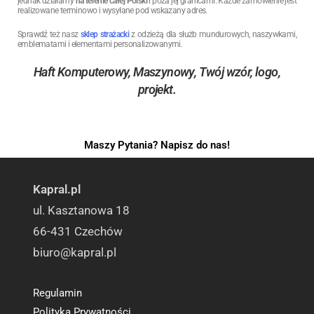
jednak działamy
na terenie całej Polski
i poza jej granicami. Każde zamówienie jest
realizowane terminowo i wysyłane pod wskazany adres.
Sprawdź też nasz
sklep strażacki
z odzieżą dla służb mundurowych, naszywkami,
emblematami i elementami personalizowanymi.
Haft Komputerowy, Maszynowy, Twój wzór, logo,
projekt.
Maszy Pytania? Napisz do nas!
Kapral.pl
ul. Kasztanowa 18
66-431 Czechów
biuro@kapral.pl
Regulamin
Polityka Prywatności