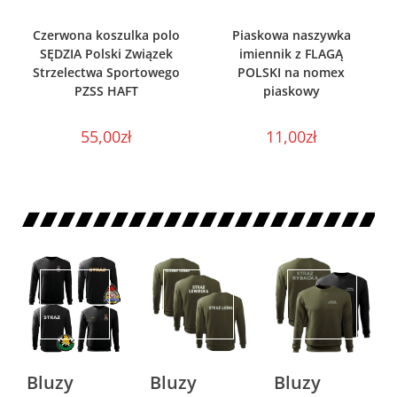
WYBIERZ OPCJE
WYBIERZ OPCJE
Czerwona koszulka polo
Piaskowa naszywka
SĘDZIA Polski Związek
imiennik z FLAGĄ
Strzelectwa Sportowego
POLSKI na nomex
PZSS HAFT
piaskowy
55,00
zł
11,00
zł
Bluzy
Bluzy
Bluzy