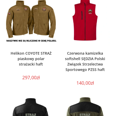
WYBIERZ OPCJE
WYBIERZ OPCJE
Helikon COYOTE STRAŻ
Czerwona kamizelka
piaskowy polar
softshell SĘDZIA Polski
strażacki haft
Związek Strzelectwa
Sportowego PZSS haft
297,00
zł
140,00
zł