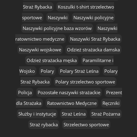
Straż Rybacka
Koszulki t-shirt strzelectwo
sportowe
Naszywki
Naszywki policyjne
Naszywki policyjne baza wzorów
Naszywki
ratownictwo medyczne
Naszywki Straż Rybacka
Naszywki wojskowe
Odzież strażacka damska
Odzież strażacka męska
Paramilitarne i
Wojsko
Polary
Polary Straż Leśna
Polary
Straż Rybacka
Polary strzelectwo sportowe
Policja
Pozostałe naszywki strażackie
Prezent
dla Strażaka
Ratownictwo Medyczne
Ręczniki
Służby i instytucje
Straż Leśna
Straż Pożarna
Straż rybacka
Strzelectwo sportowe