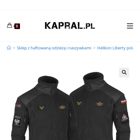
0
>
Sklep z haftowaną odzieżą i naszywkami
>
Helikon Liberty polar s