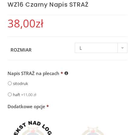
WZ16 Czarny Napis STRAŻ
38,00
zł
L
ROZMIAR
Napis STRAŻ na plecach
*
sitodruk
haft
+11,00 zł
Dodatkowe opcje
*