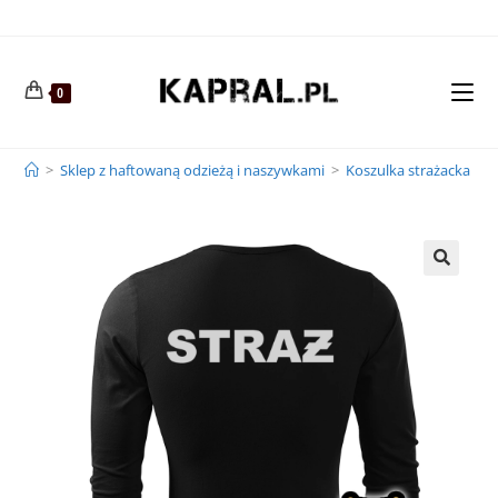
0
>
Sklep z haftowaną odzieżą i naszywkami
>
Koszulka strażacka dł