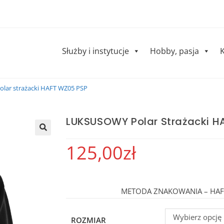
Służby i instytucje
Hobby, pasja
K
lar strażacki HAFT WZ05 PSP
LUKSUSOWY Polar Strażacki H
125,00
zł
METODA ZNAKOWANIA – HA
Wybierz opcję
ROZMIAR