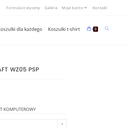
Formularz wyceny
Galeria
Moje konto
Kontakt
oszulki dla każdego
Koszulki t-shirt
0
AFT WZ05 PSP
FT KOMPUTEROWY