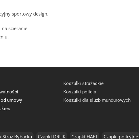
kcyjny sportowy design.
 na ścieranie
niu.
Koszulki strażackie
ywatności
Koszulki policja
e od umowy
Koszulki dla służb mundurowych
okies
y Straż Rybacka
Czapki DRUK
Czapki HAFT
Czapki policyjne