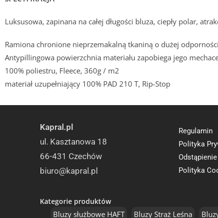
Luksusowa, zapinana na całej długości bluza, ciepły polar, atra
Ramiona chronione nieprzemakalną tkaniną o dużej odporności
Antypillingowa powierzchnia materiału zapobiega jego mechace
100% poliestru, Fleece, 360g / m2
materiał uzupełniający 100% PAD 210 T, Rip-Stop
Kapral.pl
Regulamin
ul. Kasztanowa 18
Polityka Pr
66-431 Czechów
Odstąpieni
biuro@kapral.pl
Polityka Co
Kategorie produktów
Bluzy służbowe HAFT
Bluzy Straż Leśna
Bluz