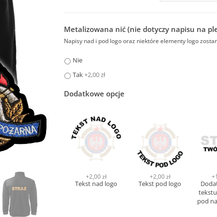
Metalizowana nić (nie dotyczy napisu na pl
Napisy nad i pod logo oraz niektóre elementy logo zost
Nie
Tak
+2,00 zł
Dodatkowe opcje
+2,00 zł
+2,00 zł
+
Tekst nad logo
Tekst pod logo
Dodat
tekstu
pod na