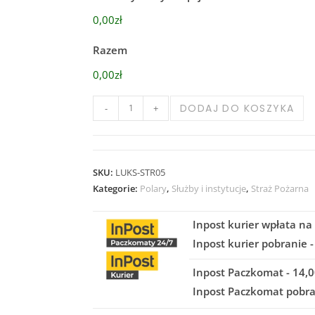
0,00zł
Razem
0,00zł
DODAJ DO KOSZYKA
-
+
SKU:
LUKS-STR05
Kategorie:
Polary
,
Służby i instytucje
,
Straż Pożarna
Inpost kurier wpłata na 
Inpost kurier pobranie -
Inpost Paczkomat - 14,0
Inpost Paczkomat pobran