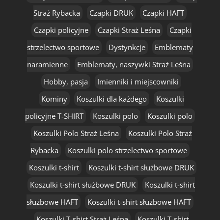
Straż Rybacka
Czapki DRUK
Czapki HAFT
Czapki policyjne
Czapki Straż Leśna
Czapki
strzelectwo sportowe
Dystynkcje
Emblematy
naramienne
Emblematy, naszywki Straż Leśna
Hobby, pasja
Imienniki i miejscowniki
Kominy
Koszulki dla każdego
Koszulki
policyjne T-SHIRT
Koszulki polo
Koszulki polo
Koszulki Polo Straż Leśna
Koszulki Polo Straż
Rybacka
Koszulki polo strzelectwo sportowe
Koszulki t-shirt
Koszulki t-shirt służbowe DRUK
Koszulki t-shirt służbowe DRUK
Koszulki t-shirt
służbowe HAFT
Koszulki t-shirt służbowe HAFT
Koszulki T-shirt Straż Leśna
Koszulki T-shirt