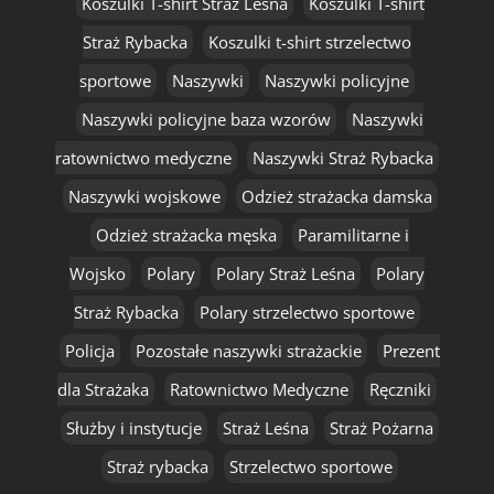
Koszulki T-shirt Straż Leśna
Koszulki T-shirt
Straż Rybacka
Koszulki t-shirt strzelectwo
sportowe
Naszywki
Naszywki policyjne
Naszywki policyjne baza wzorów
Naszywki
ratownictwo medyczne
Naszywki Straż Rybacka
Naszywki wojskowe
Odzież strażacka damska
Odzież strażacka męska
Paramilitarne i
Wojsko
Polary
Polary Straż Leśna
Polary
Straż Rybacka
Polary strzelectwo sportowe
Policja
Pozostałe naszywki strażackie
Prezent
dla Strażaka
Ratownictwo Medyczne
Ręczniki
Służby i instytucje
Straż Leśna
Straż Pożarna
Straż rybacka
Strzelectwo sportowe