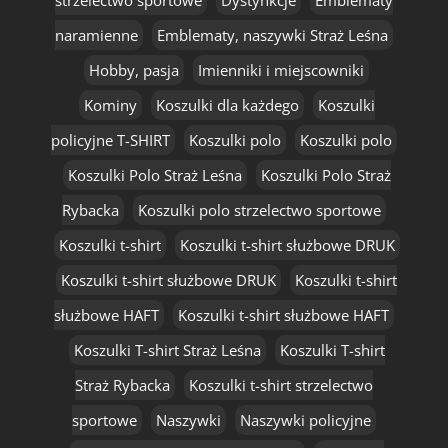
strzelectwo sportowe
Dystynkcje
Emblematy
naramienne
Emblematy, naszywki Straż Leśna
Hobby, pasja
Imienniki i miejscowniki
Kominy
Koszulki dla każdego
Koszulki
policyjne T-SHIRT
Koszulki polo
Koszulki polo
Koszulki Polo Straż Leśna
Koszulki Polo Straż
Rybacka
Koszulki polo strzelectwo sportowe
Koszulki t-shirt
Koszulki t-shirt służbowe DRUK
Koszulki t-shirt służbowe DRUK
Koszulki t-shirt
służbowe HAFT
Koszulki t-shirt służbowe HAFT
Koszulki T-shirt Straż Leśna
Koszulki T-shirt
Straż Rybacka
Koszulki t-shirt strzelectwo
sportowe
Naszywki
Naszywki policyjne