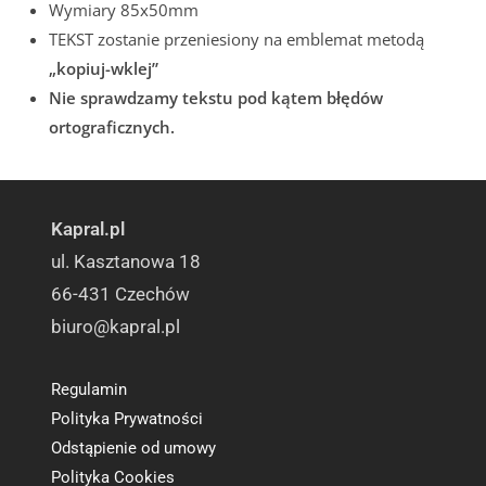
Wymiary 85x50mm
TEKST zostanie przeniesiony na emblemat metodą
„kopiuj-wklej”
Nie sprawdzamy tekstu pod kątem błędów
ortograficznych.
Kapral.pl
ul. Kasztanowa 18
66-431 Czechów
biuro@kapral.pl
Regulamin
Polityka Prywatności
Odstąpienie od umowy
Polityka Cookies