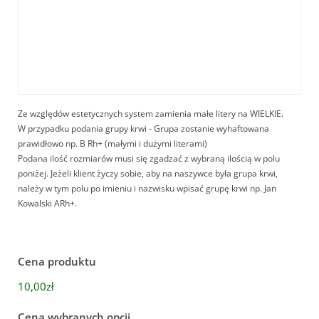
Ze względów estetycznych system zamienia małe litery na WIELKIE.
W przypadku podania grupy krwi - Grupa zostanie wyhaftowana
prawidłowo np. B Rh+ (małymi i dużymi literami)
Podana ilość rozmiarów musi się zgadzać z wybraną ilością w polu
poniżej. Jeżeli klient życzy sobie, aby na naszywce była grupa krwi,
należy w tym polu po imieniu i nazwisku wpisać grupę krwi np. Jan
Kowalski ARh+.
Cena produktu
10,00zł
Cena wybranych opcji