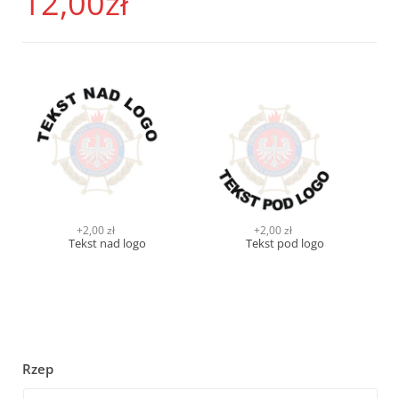
12,00
zł
O
p
c
j
a
+2,00 zł
+2,00 zł
Tekst nad logo
Tekst pod logo
Rzep