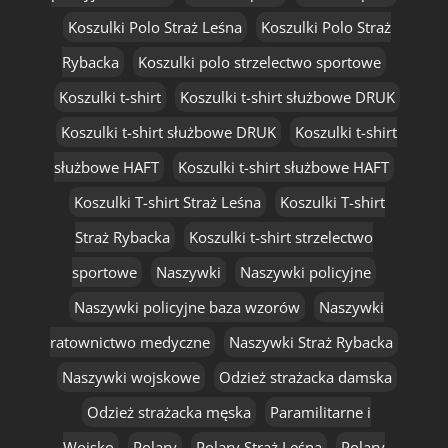
Koszulki Polo Straż Leśna
Koszulki Polo Straż
Rybacka
Koszulki polo strzelectwo sportowe
Koszulki t-shirt
Koszulki t-shirt służbowe DRUK
Koszulki t-shirt służbowe DRUK
Koszulki t-shirt
służbowe HAFT
Koszulki t-shirt służbowe HAFT
Koszulki T-shirt Straż Leśna
Koszulki T-shirt
Straż Rybacka
Koszulki t-shirt strzelectwo
sportowe
Naszywki
Naszywki policyjne
Naszywki policyjne baza wzorów
Naszywki
ratownictwo medyczne
Naszywki Straż Rybacka
Naszywki wojskowe
Odzież strażacka damska
Odzież strażacka męska
Paramilitarne i
Wojsko
Polary
Polary Straż Leśna
Polary