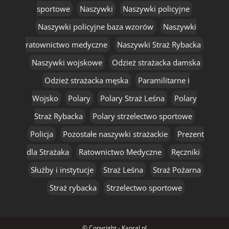
sportowe
Naszywki
Naszywki policyjne
Naszywki policyjne baza wzorów
Naszywki
ratownictwo medyczne
Naszywki Straż Rybacka
Naszywki wojskowe
Odzież strażacka damska
Odzież strażacka męska
Paramilitarne i
Wojsko
Polary
Polary Straż Leśna
Polary
Straż Rybacka
Polary strzelectwo sportowe
Policja
Pozostałe naszywki strażackie
Prezent
dla Strażaka
Ratownictwo Medyczne
Ręczniki
Służby i instytucje
Straż Leśna
Straż Pożarna
Straż rybacka
Strzelectwo sportowe
© Copyright - Kapral.pl