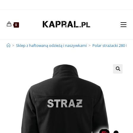
0
>
Sklep z haftowaną odzieżą i naszywkami
>
Polar strażacki 280 HA