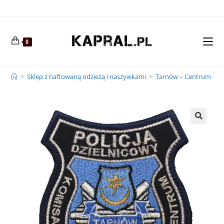
0
>
Sklep z haftowaną odzieżą i naszywkami
>
Tarnów – Centrum – Na