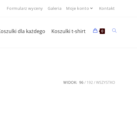
Formularz wyceny
Galeria
Moje konto
Kontakt
oszulki dla każdego
Koszulki t-shirt
0
WIDOK:
96
192
WSZYSTKO