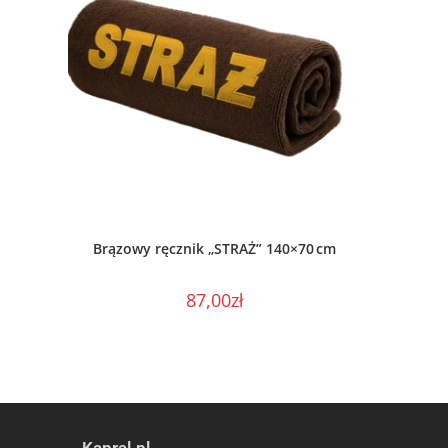
DODAJ DO KOSZYKA
Brązowy ręcznik „STRAŻ” 140×70 cm
87,00
zł