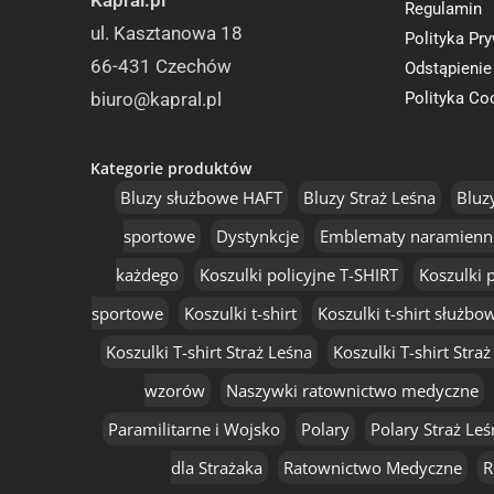
Kapral.pl
Regulamin
ul. Kasztanowa 18
Polityka Pr
66-431 Czechów
Odstąpieni
biuro@kapral.pl
Polityka Co
Kategorie produktów
Bluzy służbowe HAFT
Bluzy Straż Leśna
Bluz
sportowe
Dystynkcje
Emblematy naramienn
każdego
Koszulki policyjne T-SHIRT
Koszulki 
sportowe
Koszulki t-shirt
Koszulki t-shirt służb
Koszulki T-shirt Straż Leśna
Koszulki T-shirt Stra
wzorów
Naszywki ratownictwo medyczne
Paramilitarne i Wojsko
Polary
Polary Straż Leś
dla Strażaka
Ratownictwo Medyczne
R