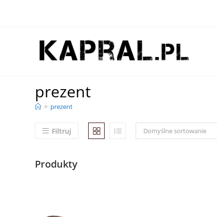
prezent
>
prezent
Filtruj
Domyślne sortowanie
Produkty