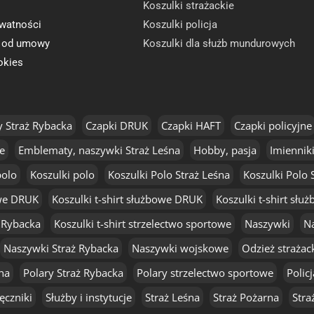
Koszulki strażackie
ywatności
Koszulki policja
e od umowy
Koszulki dla służb mundurowych
okies
y Straż Rybacka
Czapki DRUK
Czapki HAFT
Czapki policyjne
e
Emblematy, naszywki Straż Leśna
Hobby, pasja
Imienniki
polo
Koszulki polo
Koszulki Polo Straż Leśna
Koszulki Polo 
owe DRUK
Koszulki t-shirt służbowe DRUK
Koszulki t-shirt sł
ż Rybacka
Koszulki t-shirt strzelectwo sportowe
Naszywki
Na
Naszywki Straż Rybacka
Naszywki wojskowe
Odzież straża
na
Polary Straż Rybacka
Polary strzelectwo sportowe
Policj
ęczniki
Służby i instytucje
Straż Leśna
Straż Pożarna
Stra