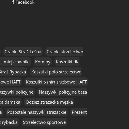
Facebook
Czapki Straż Leśna
Czapki strzelectwo
 i miejscowniki
Kominy
Koszulki dla
Straż Rybacka
Koszulki polo strzelectwo
użbowe HAFT
Koszulki t-shirt służbowe HAFT
szywki policyjne
Naszywki policyjne baza
cka damska
Odzież strażacka męska
a
Pozostałe naszywki strażackie
Prezent
ż rybacka
Strzelectwo sportowe